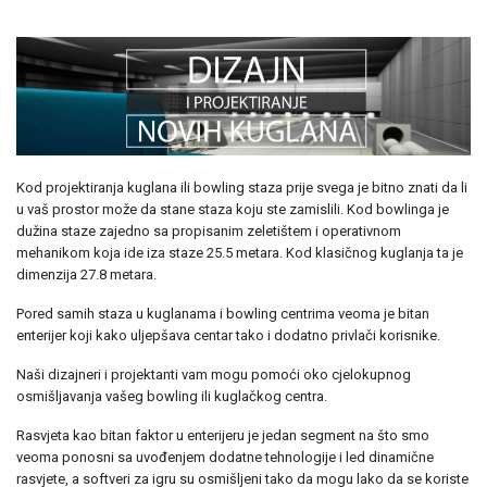
Kod projektiranja kuglana ili bowling staza prije svega je bitno znati da li
u vaš prostor može da stane staza koju ste zamislili. Kod bowlinga je
dužina staze zajedno sa propisanim zeletištem i operativnom
mehanikom koja ide iza staze 25.5 metara. Kod klasičnog kuglanja ta je
dimenzija 27.8 metara.
Pored samih staza u kuglanama i bowling centrima veoma je bitan
enterijer koji kako uljepšava centar tako i dodatno privlači korisnike.
Naši dizajneri i projektanti vam mogu pomoći oko cjelokupnog
osmišljavanja vašeg bowling ili kuglačkog centra.
Rasvjeta kao bitan faktor u enterijeru je jedan segment na što smo
veoma ponosni sa uvođenjem dodatne tehnologije i led dinamične
rasvjete, a softveri za igru su osmišljeni tako da mogu lako da se koriste